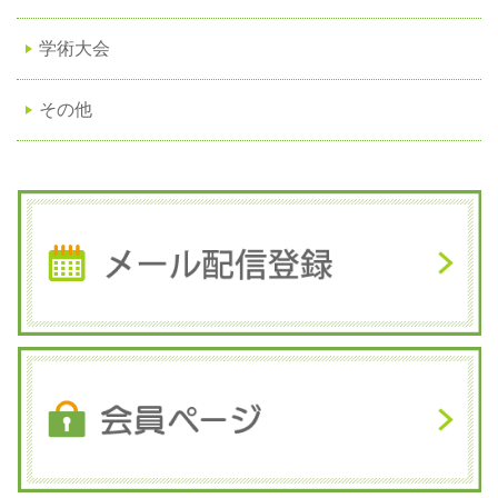
学術大会
その他