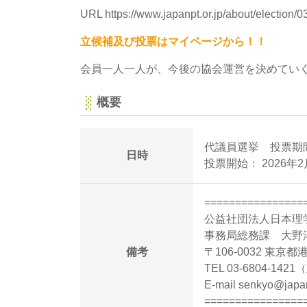
URL
https://www.japanpt.or.jp/about/election/0
立候補及び投票はマイページから！！
会員一人一人が、今後の協会運営を決めてい
概要
代議員選挙 投票期
日時
投票開始： 2026年
================
公益社団法人日本理
事務局総務課 大野
備考
〒106-0032 東京
TEL 03-6804-142
E-mail senkyo@japan
================