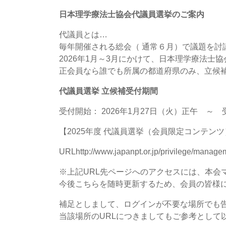
日本理学療法士協会代議員選挙のご案内
代議員とは…
毎年開催される総会（ 通常６月）で議題を
2026年1月～3月にかけて、日本理学療法士
正会員なら誰でも所属の都道府県のみ、立候
代議員選挙 立候補受付期間
受付開始： 2026年1月27日（火）正午 ～ 
【2025年度 代議員選挙（会員限定コンテン
URL
http://www.japanpt.or.jp/privilege/manage
※上記URL先ページへのアクセスには、本会
今後こちらを随時更新するため、会員の皆様
補足としまして、ログインが不要な場所でも
当該場所のURLにつきましてもご参考として