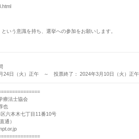
3.html
くという意識を持ち、選挙への参加をお願いします。
間
2月24日（火）正午 ～ 投票終了： 2024年3月10日（火）正午
===============
学療法士協会
淳也
都港区六本木七丁目11番10号
1（直通）
pt.or.jp
===============